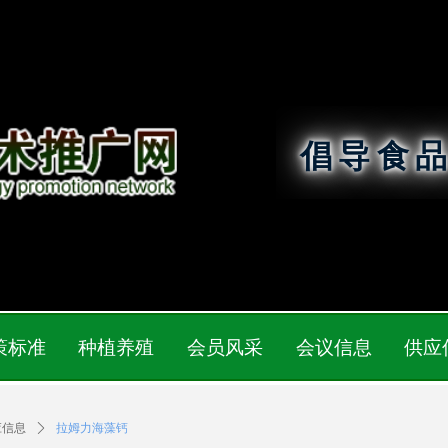
倡导食
策标准
种植养殖
会员风采
会议信息
供应
应信息
ꄲ
拉姆力海藻钙