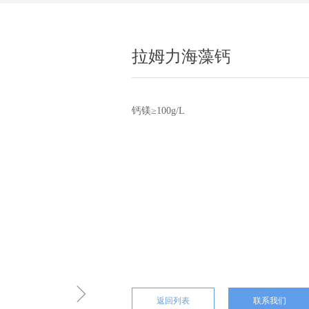
拉姆力海藻钙
钙镁≥100g/L
ꁇ
返回列表
联系我们