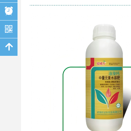
뀥
낃
녕