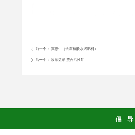
前一个：
藻惠生（含腐植酸水溶肥料）
ꄴ
后一个：
添颜益彩 螯合活性钼
ꄲ
倡 导 食