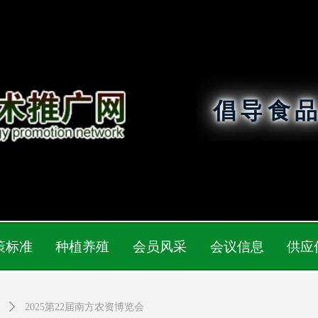
倡导食
策标准
种植养殖
会员风采
会议信息
供应
ꄲ
2025第22届南方农资博览会