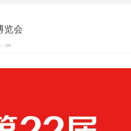
资博览会
量：
206