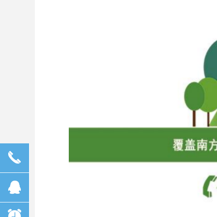
끅
뀩
뀥