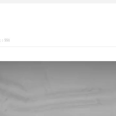
量：
551