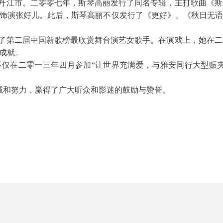
江市。二零零七年，斯琴高丽发行了同名专辑，主打歌曲《斯
饰演张好儿。此后，斯琴高丽不仅发行了《更好》、《秋日无
第二届中国新歌榜最欣赏舞台演艺女歌手。在演戏上，她在二
成就。
仅在二零一三年四月参加“让世界充满爱，与雅安同行大型赈
和努力，赢得了广大听众和影迷的鼓励与赞誉。