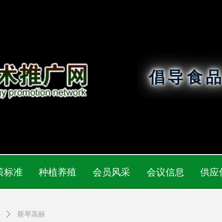
倡导食
策标准
种植养殖
会员风采
会议信息
供应
ꄲ
斯琴高丽