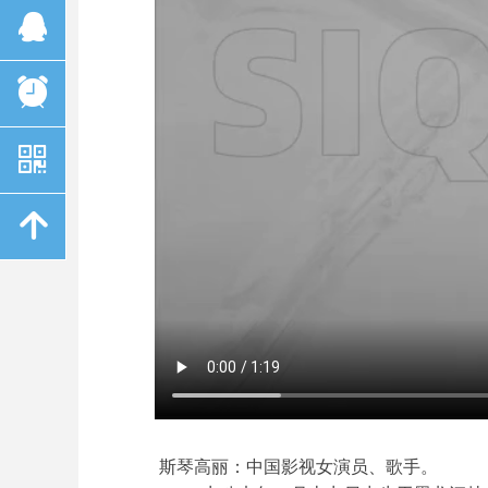
뀩
뀥
낃
녕
斯琴高丽：中国影视女演员、歌手。